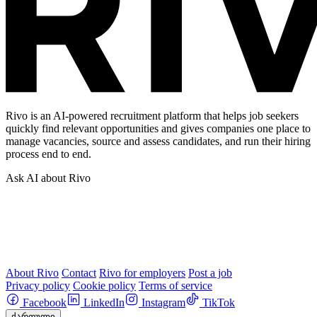
Rivo is an AI-powered recruitment platform that helps job seekers
quickly find relevant opportunities and gives companies one place to
manage vacancies, source and assess candidates, and run their hiring
process end to end.
Ask AI about Rivo
About Rivo
Contact
Rivo for employers
Post a job
Privacy policy
Cookie policy
Terms of service
Facebook
LinkedIn
Instagram
TikTok
ქართული