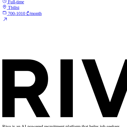
Full-time
Tbilisi
700-1010 ₾/month
Rivo is an AI-powered recruitment platform that helps job seekers