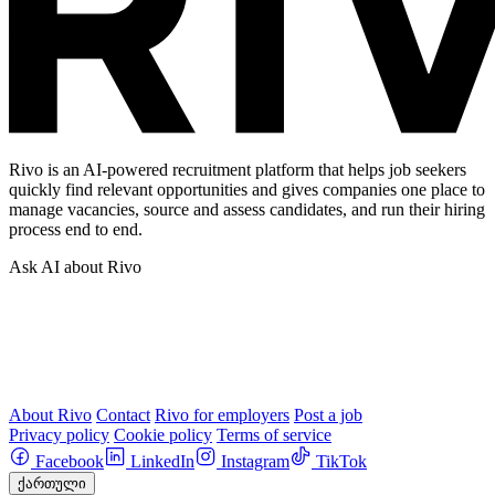
Rivo is an AI-powered recruitment platform that helps job seekers
quickly find relevant opportunities and gives companies one place to
manage vacancies, source and assess candidates, and run their hiring
process end to end.
Ask AI about Rivo
About Rivo
Contact
Rivo for employers
Post a job
Privacy policy
Cookie policy
Terms of service
Facebook
LinkedIn
Instagram
TikTok
ქართული