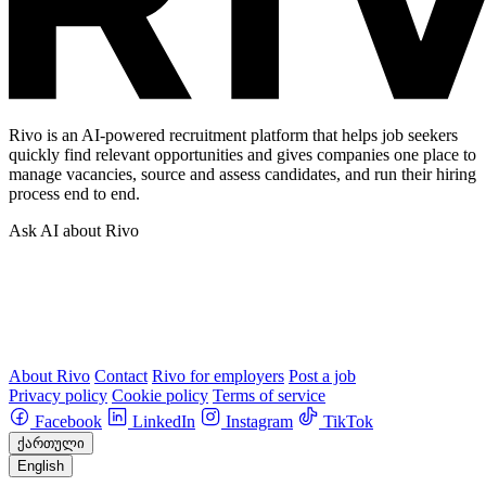
Rivo is an AI-powered recruitment platform that helps job seekers
quickly find relevant opportunities and gives companies one place to
manage vacancies, source and assess candidates, and run their hiring
process end to end.
Ask AI about Rivo
About Rivo
Contact
Rivo for employers
Post a job
Privacy policy
Cookie policy
Terms of service
Facebook
LinkedIn
Instagram
TikTok
ქართული
English