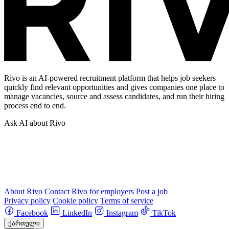
Rivo is an AI-powered recruitment platform that helps job seekers
quickly find relevant opportunities and gives companies one place to
manage vacancies, source and assess candidates, and run their hiring
process end to end.
Ask AI about Rivo
About Rivo
Contact
Rivo for employers
Post a job
Privacy policy
Cookie policy
Terms of service
Facebook
LinkedIn
Instagram
TikTok
ქართული