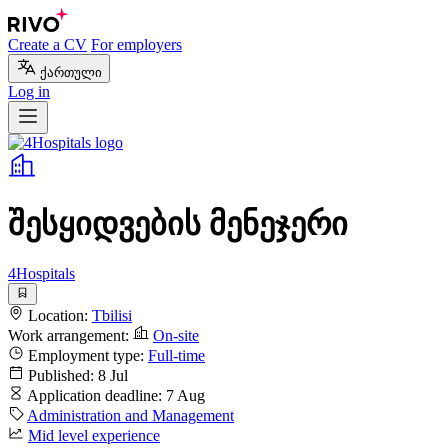
Create a CV
For employers
ქართული
Log in
შესყიდვების მენეჯერი
4Hospitals
Location:
Tbilisi
Work arrangement:
On-site
Employment type:
Full-time
Published:
8 Jul
Application deadline:
7 Aug
Administration and Management
Mid level experience