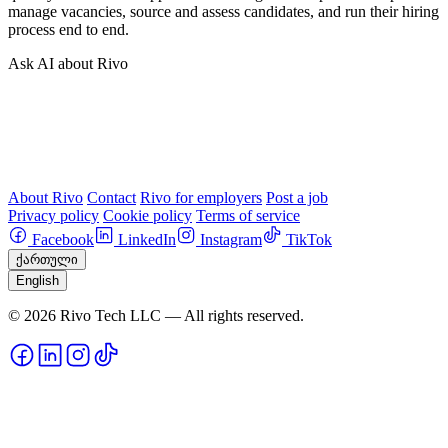
manage vacancies, source and assess candidates, and run their hiring
process end to end.
Ask AI about Rivo
About Rivo
Contact
Rivo for employers
Post a job
Privacy policy
Cookie policy
Terms of service
Facebook
LinkedIn
Instagram
TikTok
ქართული
English
© 2026 Rivo Tech LLC — All rights reserved.