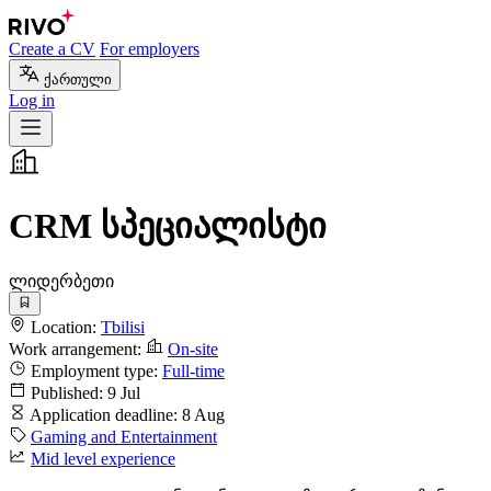
Create a CV
For employers
ქართული
Log in
CRM სპეციალისტი
ლიდერბეთი
Location:
Tbilisi
Work arrangement:
On-site
Employment type:
Full-time
Published:
9 Jul
Application deadline:
8 Aug
Gaming and Entertainment
Mid level experience