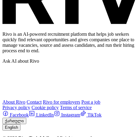
Rivo is an AI-powered recruitment platform that helps job seekers
quickly find relevant opportunities and gives companies one place to
manage vacancies, source and assess candidates, and run their hiring
process end to end.
Ask AI about Rivo
About Rivo
Contact
Rivo for employers
Post a job
Privacy policy
Cookie policy
Terms of service
Facebook
LinkedIn
Instagram
TikTok
ქართული
English