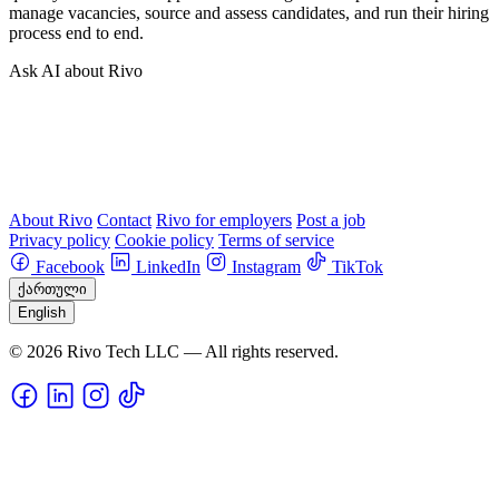
manage vacancies, source and assess candidates, and run their hiring
process end to end.
Ask AI about Rivo
About Rivo
Contact
Rivo for employers
Post a job
Privacy policy
Cookie policy
Terms of service
Facebook
LinkedIn
Instagram
TikTok
ქართული
English
© 2026 Rivo Tech LLC — All rights reserved.