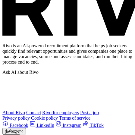
Rivo is an AI-powered recruitment platform that helps job seekers
quickly find relevant opportunities and gives companies one place to
manage vacancies, source and assess candidates, and run their hiring
process end to end.
Ask AI about Rivo
About Rivo
Contact
Rivo for employers
Post a job
Privacy policy
Cookie policy
Terms of service
Facebook
LinkedIn
Instagram
TikTok
ქართული