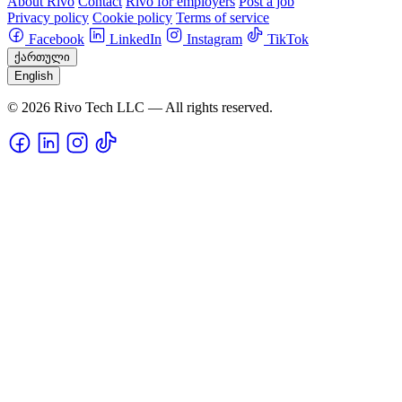
About Rivo
Contact
Rivo for employers
Post a job
Privacy policy
Cookie policy
Terms of service
Facebook
LinkedIn
Instagram
TikTok
ქართული
English
© 2026 Rivo Tech LLC — All rights reserved.