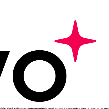
ckly find relevant opportunities and gives companies one place to manag