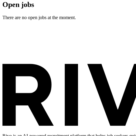
Open jobs
There are no open jobs at the moment.
Rivo is an AI-powered recruitment platform that helps job seekers qui