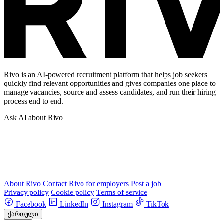
Rivo is an AI-powered recruitment platform that helps job seekers
quickly find relevant opportunities and gives companies one place to
manage vacancies, source and assess candidates, and run their hiring
process end to end.
Ask AI about Rivo
About Rivo
Contact
Rivo for employers
Post a job
Privacy policy
Cookie policy
Terms of service
Facebook
LinkedIn
Instagram
TikTok
ქართული