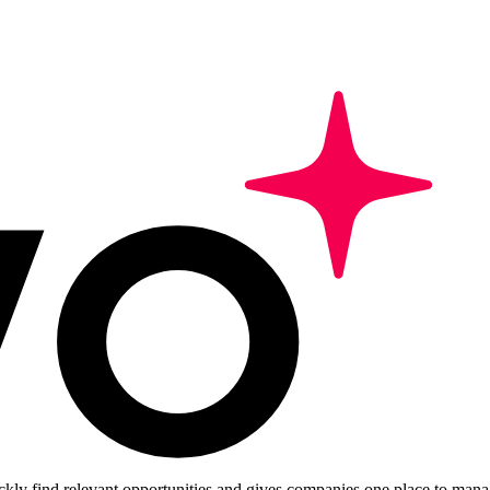
ckly find relevant opportunities and gives companies one place to manag