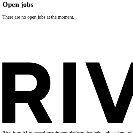
Open jobs
There are no open jobs at the moment.
Rivo is an AI-powered recruitment platform that helps job seekers qui