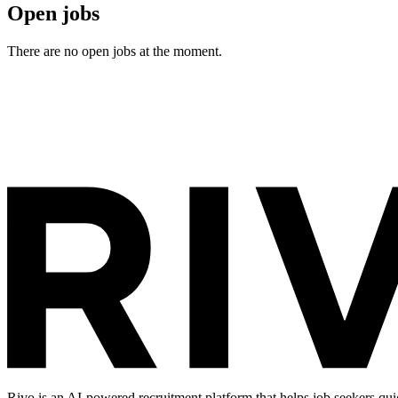
Open jobs
There are no open jobs at the moment.
Rivo is an AI-powered recruitment platform that helps job seekers qui