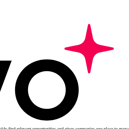
ckly find relevant opportunities and gives companies one place to manag