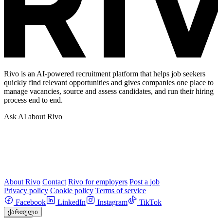
Rivo is an AI-powered recruitment platform that helps job seekers
quickly find relevant opportunities and gives companies one place to
manage vacancies, source and assess candidates, and run their hiring
process end to end.
Ask AI about Rivo
About Rivo
Contact
Rivo for employers
Post a job
Privacy policy
Cookie policy
Terms of service
Facebook
LinkedIn
Instagram
TikTok
ქართული