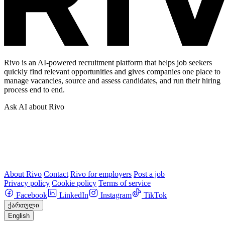
Rivo is an AI-powered recruitment platform that helps job seekers
quickly find relevant opportunities and gives companies one place to
manage vacancies, source and assess candidates, and run their hiring
process end to end.
Ask AI about Rivo
About Rivo
Contact
Rivo for employers
Post a job
Privacy policy
Cookie policy
Terms of service
Facebook
LinkedIn
Instagram
TikTok
ქართული
English