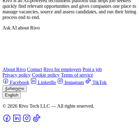
Rivo is an AI-powered recruitment platform that helps job seekers
quickly find relevant opportunities and gives companies one place to
manage vacancies, source and assess candidates, and run their hiring
process end to end.
Ask AI about Rivo
About Rivo
Contact
Rivo for employers
Post a job
Privacy policy
Cookie policy
Terms of service
Facebook
LinkedIn
Instagram
TikTok
ქართული
English
© 2026 Rivo Tech LLC — All rights reserved.