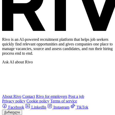
Rivo is an AI-powered recruitment platform that helps job seekers
quickly find relevant opportunities and gives companies one place to
manage vacancies, source and assess candidates, and run their hiring
process end to end.
Ask AI about Rivo
About Rivo
Contact
Rivo for employers
Post a job
Privacy policy
Cookie policy
Terms of service
Facebook
LinkedIn
Instagram
TikTok
ქართული