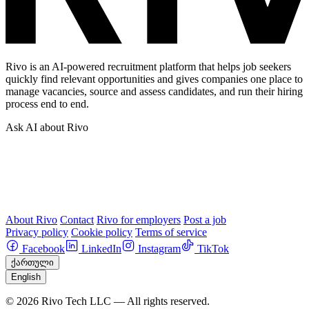
Rivo is an AI-powered recruitment platform that helps job seekers
quickly find relevant opportunities and gives companies one place to
manage vacancies, source and assess candidates, and run their hiring
process end to end.
Ask AI about Rivo
About Rivo
Contact
Rivo for employers
Post a job
Privacy policy
Cookie policy
Terms of service
Facebook
LinkedIn
Instagram
TikTok
ქართული
English
© 2026 Rivo Tech LLC — All rights reserved.