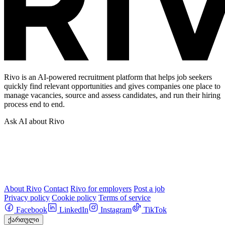
Rivo is an AI-powered recruitment platform that helps job seekers
quickly find relevant opportunities and gives companies one place to
manage vacancies, source and assess candidates, and run their hiring
process end to end.
Ask AI about Rivo
About Rivo
Contact
Rivo for employers
Post a job
Privacy policy
Cookie policy
Terms of service
Facebook
LinkedIn
Instagram
TikTok
ქართული