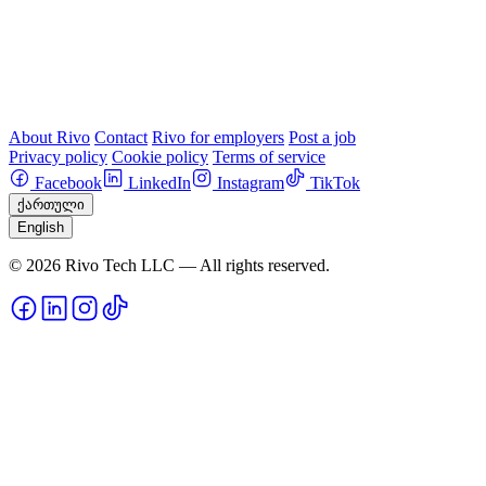
About Rivo
Contact
Rivo for employers
Post a job
Privacy policy
Cookie policy
Terms of service
Facebook
LinkedIn
Instagram
TikTok
ქართული
English
© 2026 Rivo Tech LLC — All rights reserved.