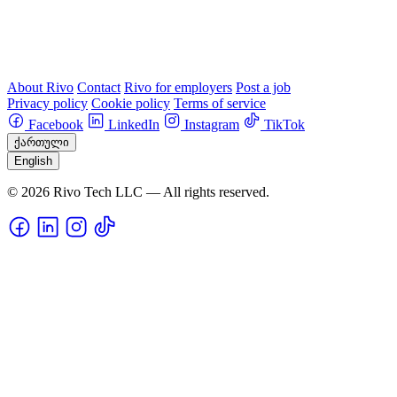
About Rivo
Contact
Rivo for employers
Post a job
Privacy policy
Cookie policy
Terms of service
Facebook
LinkedIn
Instagram
TikTok
ქართული
English
© 2026 Rivo Tech LLC — All rights reserved.